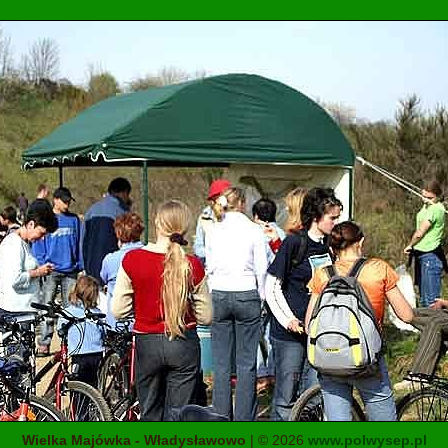
Wielka Majówka - Władysławowo
| © 2026
www.polwysep.pl